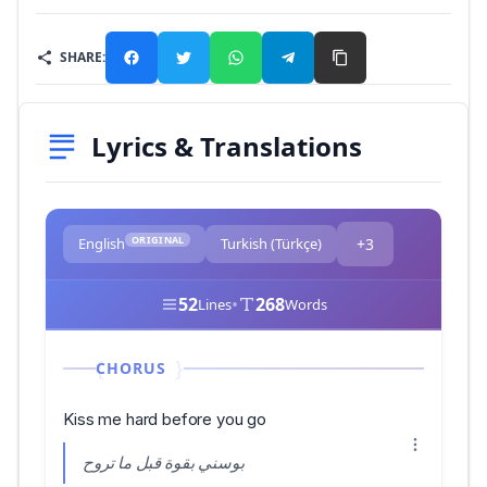
SHARE:
Lyrics & Translations
ORIGINAL
English
Turkish (Türkçe)
+3
52
•
268
Lines
Words
CHORUS
Kiss me hard before you go
بوسني بقوة قبل ما تروح