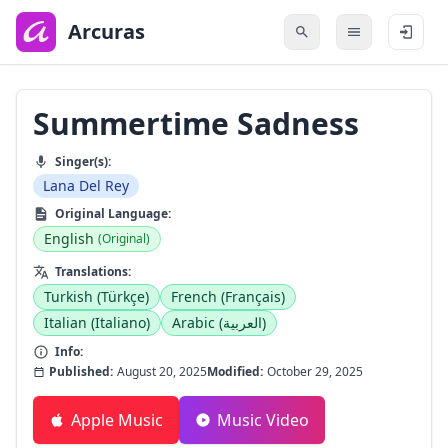
to
main
Arcuras
content
Summertime Sadness
Singer(s):
Lana Del Rey
Original Language:
English
(Original)
Translations:
Turkish (Türkçe)
French (Français)
Italian (Italiano)
Arabic (العربية)
Info:
Published:
August 20, 2025
Modified:
October 29, 2025
Apple Music
Music Video