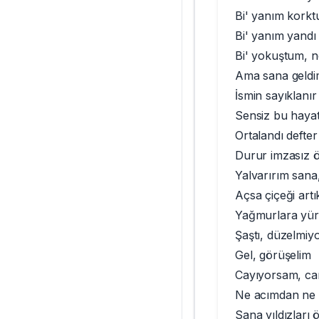
Bi' yanım korktu
Bi' yanım yandı
Bi' yokuştum, n
Ama sana geldi
İsmin sayıklanı
Sensiz bu hayat
Ortalandı defter
Durur imzasız 
Yalvarırım sana
Açsa çiçeği artı
Yağmurlara yürü
Şaştı, düzelmiy
Gel, görüşelim
Cayıyorsam, ca
Ne acımdan ne 
Sana yıldızları