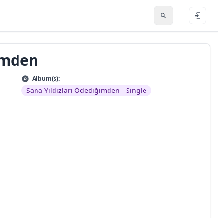
ğimden
Album(s):
Sana Yıldızları Ödediğimden - Single