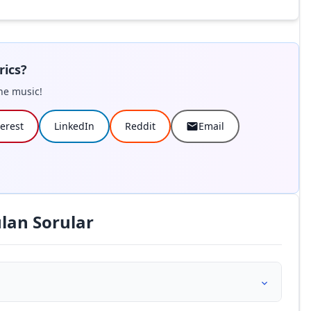
rics?
he music!
terest
LinkedIn
Reddit
Email
lan Sorular