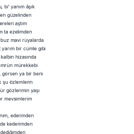
, bi' yanım âşık
 en güzelinden
ereleri aştım
m ta ezelimden
r buz mavi rüyalarda
 yarım bir cümle gibi
 kalbin hizasında
ömrün mürekkebi
, görsen ya bir beni
k şu özlemlerin
r gözlerimin yaşı
or mevsimlerim
nım, ederimden
de kederimden
 ödediğimden