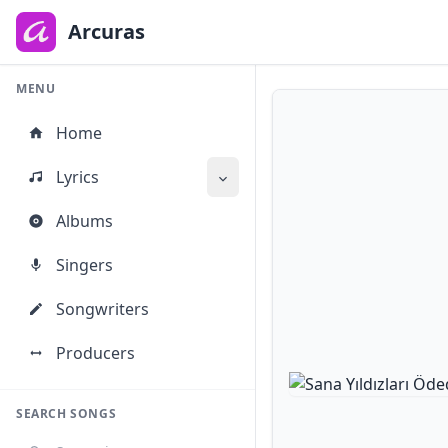
to
main
Arcuras
content
MENU
Home
Lyrics
Albums
Singers
Songwriters
Producers
SEARCH SONGS