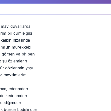
r mavi duvarlarda
rım bir cümle gibi
 kalbin hizasında
ömrün mürekkebi
, görsen ya bir beni
k şu özlemlerin
r gözlerimin yaşı
or mevsimlerim
nım, ederimden
de kederimden
 ödediğimden
k bunun bedelinden