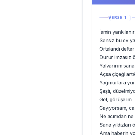
VERSE 1
İsmin yankılanı
Sensiz bu ev ya
Ortalandı defter
Durur imzasız 
Yalvarırım sana
Açsa çiçeği artı
Yağmurlara yürü
Şaştı, düzelmiy
Gel, görüşelim
Cayıyorsam, ca
Ne acımdan ne 
Sana yıldızları
Ama haberin yo