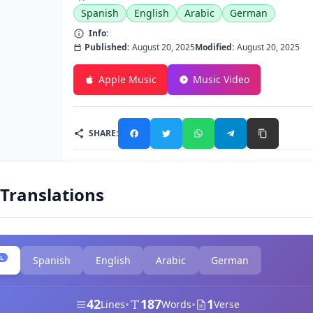
Spanish
English
Arabic
German
Info:
Published:
August 20, 2025
Modified:
August 20, 2025
Apple Music
Music Video
SHARE:
 Translations
L
Spanish
English
Arabic
German
42
187
1
•
•
Lines
Words
Verse