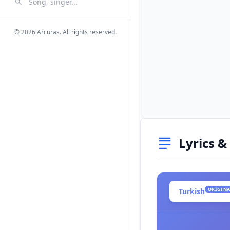
Search Songs
Search
© 2026 Arcuras. All rights reserved.
Lyrics &
ORIGINA
Turkish