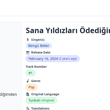
Sana Yıldızları Ödedi
Singer(s):
Bengü Beker
Release Date:
February 16, 2024
(2 years ago)
Track Number:
#1
Genre:
Pop
Original Language:
Turkish
(Original)
Translations: