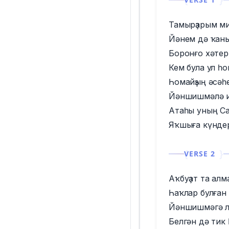
Тамырҙарым м
Йәнем дә ҡан
Боронғо хәтер
Кем була ул һ
Һомайҙың әсәһ
Йәншишмәлә 
Атаһы уның С
Яҡшыға күнде
VERSE 2
Аҡбуҙат та ал
Һаҡлар булған
Йәншишмәгә 
Белгән дә тик