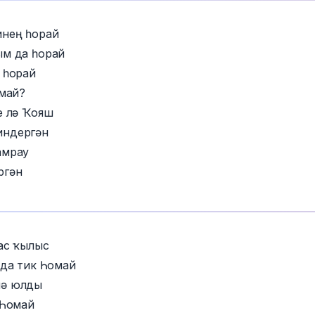
инең һорай
ым да һорай
 һорай
омай?
е лә Ҡояш
индергән
амрау
ргән
мас ҡылыс
 да тик Һомай
лә юлды
 Һомай