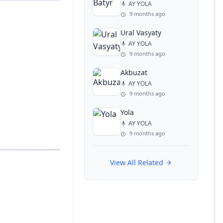
AY YOLA
9 months ago
Ural Vasyaty
AY YOLA
9 months ago
Akbuzat
AY YOLA
9 months ago
Yola
AY YOLA
9 months ago
View All Related