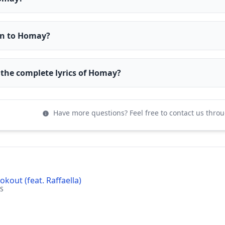
ten to Homay?
 the complete lyrics of Homay?
Have more questions? Feel free to contact us thro
kout (feat. Raffaella)
ES