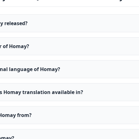
 released?
er of Homay?
ginal language of Homay?
s Homay translation available in?
 Homay from?
Homay?