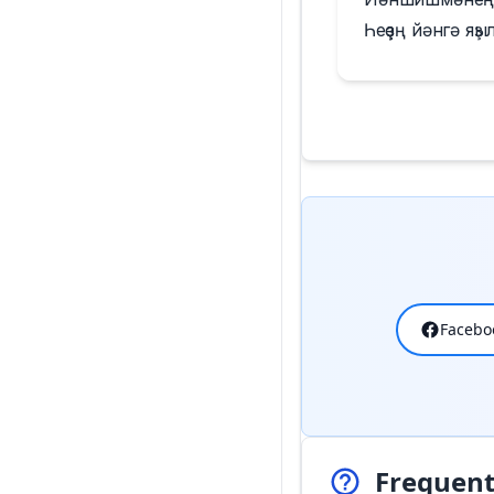
Һеҙҙең йәнгә яҙы
Facebo
Frequent