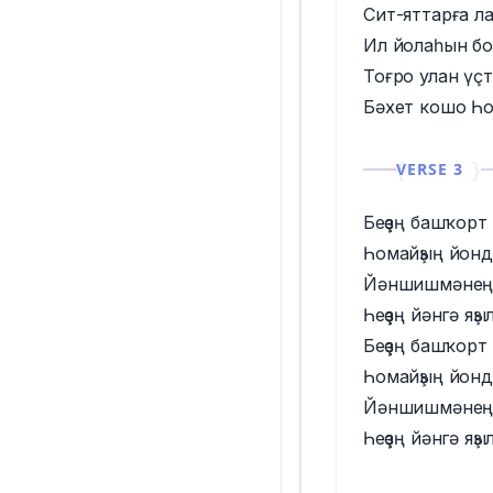
Сит-яттарға л
Ил йолаһын бо
Тоғро улан үҫ
Бәхет кошо Һ
VERSE 3
Беҙҙең башҡорт 
Һомайҙың йондо
Йәншишмәнең
Һеҙҙең йәнгә яҙы
Беҙҙең башҡорт 
Һомайҙың йондо
Йәншишмәнең
Һеҙҙең йәнгә яҙы