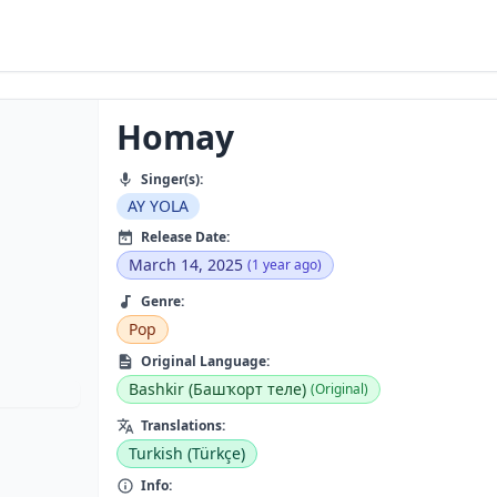
Homay
Singer(s):
AY YOLA
Release Date:
March 14, 2025
(1 year ago)
Genre:
Pop
Original Language:
Bashkir (Башҡорт теле)
(Original)
Translations:
Turkish (Türkçe)
Info: