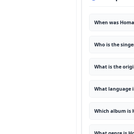
When was Homay
Who is the sing
What is the ori
What language i
Which album is
What genre is 