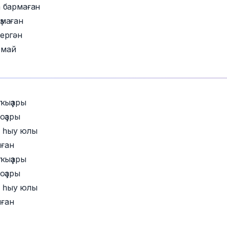
а бармаған
ҙмаған
тергән
омай
ҡыҙҙары
ҙҙары
 һыу юлы
лған
ҡыҙҙары
ҙҙары
 һыу юлы
лған