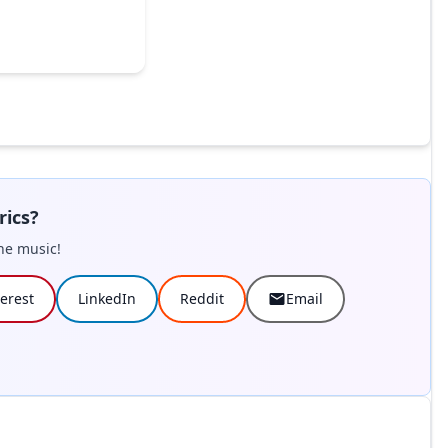
rics?
he music!
terest
LinkedIn
Reddit
Email