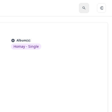
Album(s):
Homay - Single