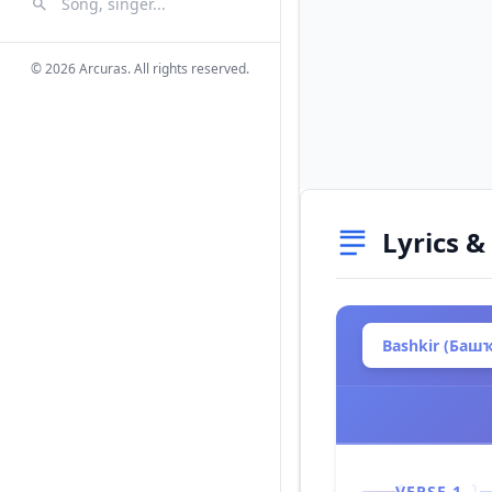
Search Songs
Search
© 2026 Arcuras. All rights reserved.
Lyrics &
Bashkir (Баш
VERSE 1