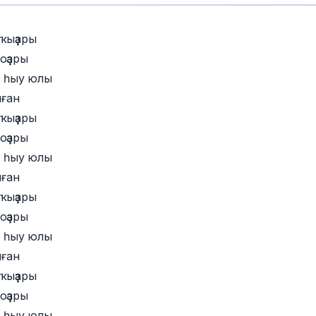
ҡыҙҙары
ҙҙары
 һыу юлы
лған
ҡыҙҙары
ҙҙары
 һыу юлы
лған
ҡыҙҙары
ҙҙары
 һыу юлы
лған
ҡыҙҙары
ҙҙары
 һыу юлы