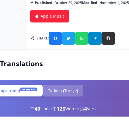
Published:
October 29, 2025
Modified:
November 1, 2025
Apple Music
SHARE:
 Translations
ORIGINAL
ҡорт теле)
Turkish (Türkçe)
40
120
4
•
•
Lines
Words
Verses