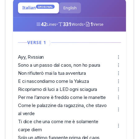
ORIGINAL
Italian
English
42
•
331
•
1
Lines
Words
Verse
VERSE 1
Ayy, Rvssian
Sono a un passo dal caos, non ho paura
Non rifiuterò mai la tua avventura
E ci nascondiamo come la Yakuza
Ricopriamo di luci a LED ogni sciagura
Per me l’amore è freddo come le manette
Come le palazzine da ragazzina, che stavo
al verde
Ti dice che una come me è solamente
carpe diem
Solo un attimo fuggente prima del caos,