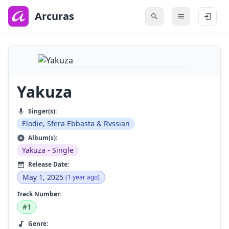
to
main
Arcuras
content
Yakuza
Singer(s):
Elodie, Sfera Ebbasta & Rvssian
Album(s):
Yakuza - Single
Release Date:
May 1, 2025
(1 year ago)
Track Number:
#1
Genre: