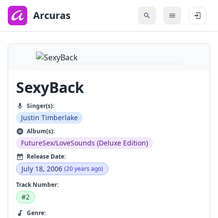
to
main
Arcuras
content
SexyBack
Singer(s):
Justin Timberlake
Album(s):
FutureSex/LoveSounds (Deluxe Edition)
Release Date:
July 18, 2006
(20 years ago)
Track Number:
#2
Genre: