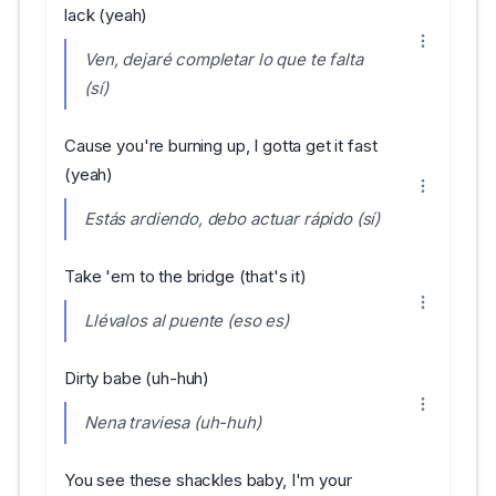
lack (yeah)
Ven, dejaré completar lo que te falta
(sí)
Cause you're burning up, I gotta get it fast
(yeah)
Estás ardiendo, debo actuar rápido (sí)
Take 'em to the bridge (that's it)
Llévalos al puente (eso es)
Dirty babe (uh-huh)
Nena traviesa (uh-huh)
You see these shackles baby, I'm your