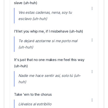
slave (uh-huh)
Ves estas cadenas, nena, soy tu
esclavo (uh-huh)
I'll let you whip me, if I misbehave (uh-huh)
Te dejaré azotarme si me porto mal
(uh-huh)
It's just that no one makes me feel this way
(uh-huh)
Nadie me hace sentir así, solo tú (uh-
huh)
Take 'em to the chorus
Llévalos al estribillo