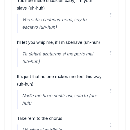
You see these shackles baby, I'm your
slave (uh-huh)
Ves estas cadenas, nena, soy tu
esclavo (uh-huh)
I'll let you whip me, if I misbehave (uh-huh)
Te dejaré azotarme si me porto mal
(uh-huh)
It's just that no one makes me feel this way
(uh-huh)
Nadie me hace sentir así, solo tú (uh-
huh)
Take 'em to the chorus
Llévalos al estribillo