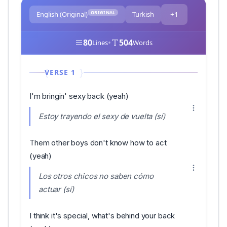
ORIGINAL
English (Original)
Turkish
+1
80
•
504
Lines
Words
VERSE 1
I'm bringin' sexy back (yeah)
Estoy trayendo el sexy de vuelta (sí)
Them other boys don't know how to act
(yeah)
Los otros chicos no saben cómo
actuar (sí)
I think it's special, what's behind your back