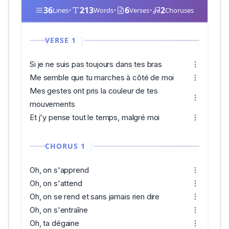
36
•
213
•
6
•
2
Lines
Words
Verses
Choruses
VERSE 1
Si je ne suis pas toujours dans tes bras
Me semble que tu marches à côté de moi
Mes gestes ont pris la couleur de tes
mouvements
Et j'y pense tout le temps, malgré moi
CHORUS 1
Oh, on s'apprend
Oh, on s'attend
Oh, on se rend et sans jamais rien dire
Oh, on s'entraîne
Oh, ta dégaine