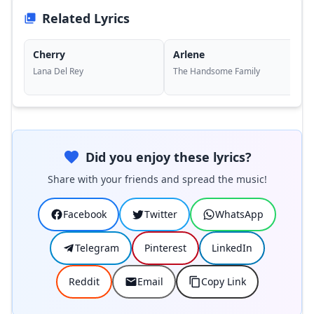
Related Lyrics
Cherry
Arlene
Lana Del Rey
The Handsome Family
Did you enjoy these lyrics?
Share with your friends and spread the music!
Facebook
Twitter
WhatsApp
Telegram
Pinterest
LinkedIn
Reddit
Email
Copy Link