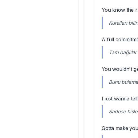
You know the ru
Kuralları bili
A full commitme
Tam bağlılık
You wouldn't ge
Bunu bulamaz
I just wanna tel
Sadece hisle
Gotta make you