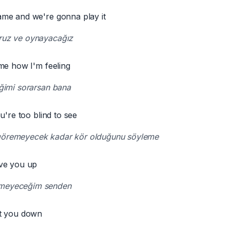
me and we're gonna play it
ruz ve oynayacağız
me how I'm feeling
iğimi sorarsan bana
u're too blind to see
göremeyecek kadar kör olduğunu söyleme
ve you up
çmeyeceğim senden
t you down