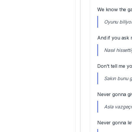
We know the ga
Oyunu biliyo
And if you ask 
Nasıl hissett
Don't tell me yo
Sakın bunu 
Never gonna gi
Asla vazge
Never gonna le