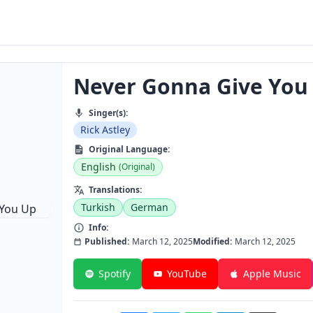
Never Gonna Give You
Singer(s):
Rick Astley
Original Language:
English
(Original)
Translations:
Turkish
German
Info:
Published:
March 12, 2025
Modified:
March 12, 2025
Spotify
YouTube
Apple Music