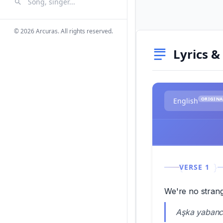
Search Songs
Search
© 2026 Arcuras. All rights reserved.
Lyrics &
ORIGINA
English
VERSE 1
We're no strang
Aşka yabancı