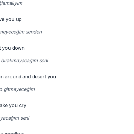
ğlamalıyım
ve you up
çmeyeceğim senden
t you down
ü bırakmayacağım seni
n around and desert you
ip gitmeyeceğim
ake you cry
ayacağım seni