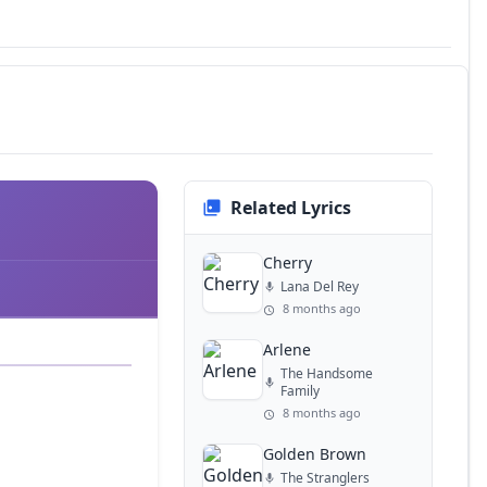
Related Lyrics
Cherry
Lana Del Rey
8 months ago
Arlene
The Handsome
Family
8 months ago
Golden Brown
The Stranglers