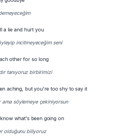
ay goodbye
 demeyeceğim
l a lie and hurt you
öyleyip incitmeyeceğim seni
ch other for so long
r tanıyoruz birbirimizi
en aching, but you're too shy to say it
r ama söylemeye çekiniyorsun
h know what's been going on
er olduğunu biliyoruz