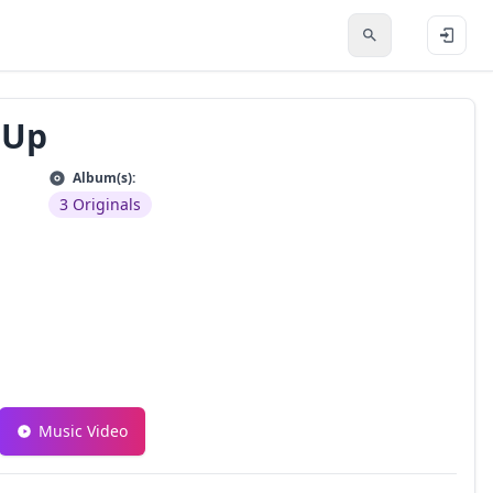
 Up
Album(s):
3 Originals
Music Video