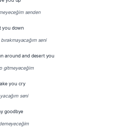
ve you up
çmeyeceğim senden
t you down
ü bırakmayacağım seni
n around and desert you
ip gitmeyeceğim
ake you cry
ayacağım seni
ay goodbye
 demeyeceğim