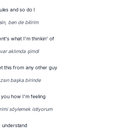
les and so do I
rsin, ben de bilirim
nt's what I'm thinkin' of
 var aklımda şimdi
t this from any other guy
sın başka birinde
l you how I'm feeling
rimi söylemek istiyorum
 understand