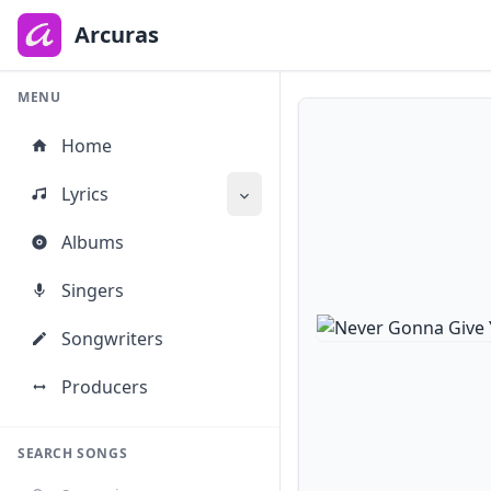
to
main
Arcuras
content
MENU
Home
Lyrics
Albums
Singers
Songwriters
Producers
SEARCH SONGS