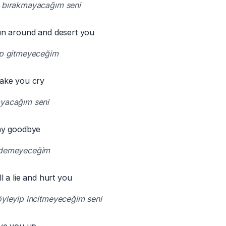
ü bırakmayacağım seni
n around and desert you
ip gitmeyeceğim
ake you cry
ayacağım seni
ay goodbye
 demeyeceğim
l a lie and hurt you
öyleyip incitmeyeceğim seni