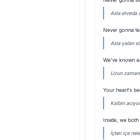
Never gonna s
Asla elveda
Never gonna tel
Asla yalan s
We've known ea
Uzun zamandı
Your heart's be
Kalbin acıyo
Inside, we bot
İçten içe nel