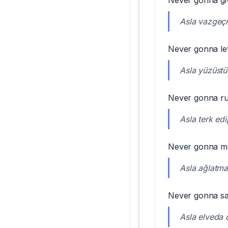
Never gonna gi
Asla vazge
Never gonna le
Asla yüzüst
Never gonna ru
Asla terk ed
Never gonna m
Asla ağlatm
Never gonna s
Asla elveda