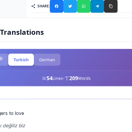
SHARE:
 Translations
L
Turkish
German
54
209
•
Lines
Words
ers to love
 değiliz biz