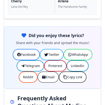
Cherry
Arlene
Lana Del Rey
The Handsome Family
Did you enjoy these lyrics?
Share with your friends and spread the music!
Facebook
Twitter
WhatsApp
Telegram
Pinterest
LinkedIn
Reddit
Email
Copy Link
Frequently Asked