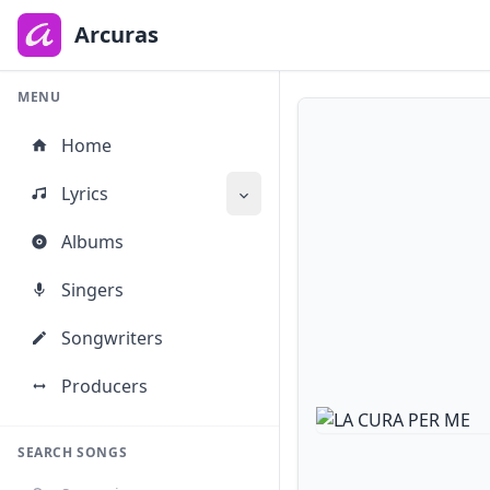
to
main
Arcuras
content
MENU
Home
Lyrics
Albums
Singers
Songwriters
Producers
SEARCH SONGS