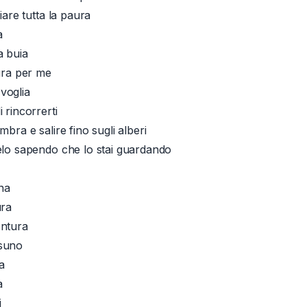
oiare tutta la paura
a
a buia
cura per me
voglia
 rincorrerti
mbra e salire fino sugli alberi
elo sapendo che lo stai guardando
una
ura
entura
suno
a
a
i