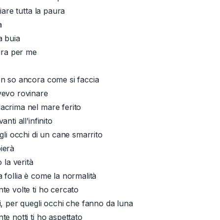
oiare tutta la paura
a
a buia
cura per me
n so ancora come si faccia
vevo rovinare
acrima nel mare ferito
nti all’infinito
gli occhi di un cane smarrito
ierà
 la verità
 follia è come la normalità
te volte ti ho cercato
i, per quegli occhi che fanno da luna
e notti ti ho aspettato