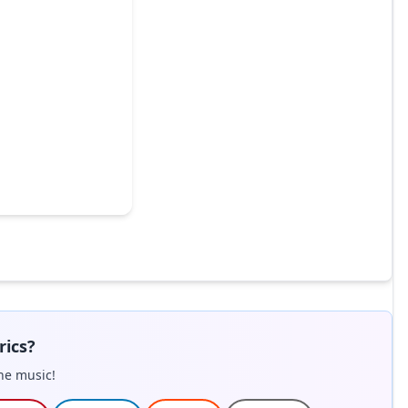
rics?
he music!