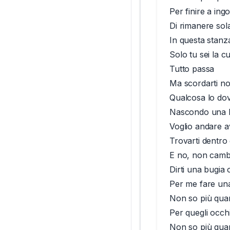
Per finire a ing
Di rimanere sol
In questa stanz
Solo tu sei la 
Tutto passa
Ma scordarti no
Qualcosa lo do
Nascondo una l
Voglio andare ava
Trovarti dentro 
E no, non camb
Dirti una bugia o
Per me fare una
Non so più quan
Per quegli occh
Non so più quant