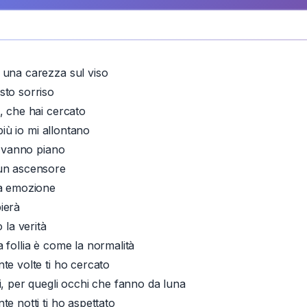
 una carezza sul viso
sto sorriso
, che hai cercato
 più io mi allontano
e vanno piano
un ascensore
da emozione
ierà
 la verità
 follia è come la normalità
te volte ti ho cercato
i, per quegli occhi che fanno da luna
e notti ti ho aspettato