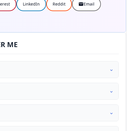
terest
LinkedIn
Reddit
Email
ER ME