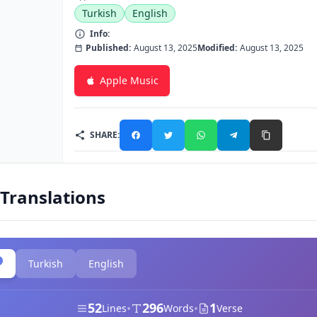
Turkish
English
Info:
Published:
August 13, 2025
Modified:
August 13, 2025
Apple Music
SHARE:
 Translations
Turkish
English
52
296
1
•
•
Lines
Words
Verse