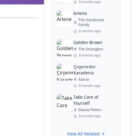
8 months ago
Arlene
The Handsome
Family
8 months ago
Golden Brown
The Stranglers
8 months ago
Çırpınırdın
Karadeniz
Azerin
8 months ago
Take Care of
Yourself
Maisie Peters
8 months ago
View All Related