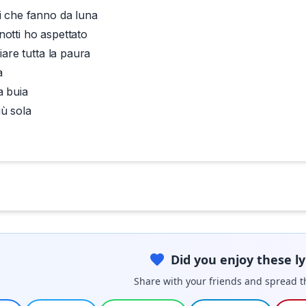
i che fanno da luna
otti ho aspettato
oiare tutta la paura
a
a buia
ù sola
Did you enjoy these ly
Share with your friends and spread t