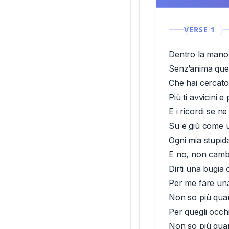
VERSE 1
Dentro la mano
Senz’anima que
Che hai cercato
Più ti avvicini e
E i ricordi se n
Su e giù come 
Ogni mia stupi
E no, non camb
Dirti una bugia o
Per me fare una
Non so più quan
Per quegli occh
Non so più quant