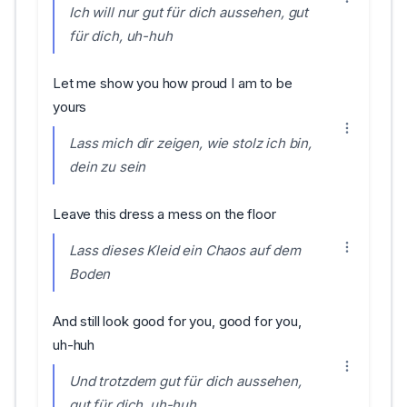
Ich will nur gut für dich aussehen, gut
für dich, uh-huh
Let me show you how proud I am to be
yours
Lass mich dir zeigen, wie stolz ich bin,
dein zu sein
Leave this dress a mess on the floor
Lass dieses Kleid ein Chaos auf dem
Boden
And still look good for you, good for you,
uh-huh
Und trotzdem gut für dich aussehen,
gut für dich, uh-huh