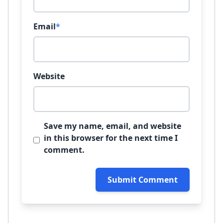
Email
*
Website
Save my name, email, and website
in this browser for the next time I
comment.
Submit Comment