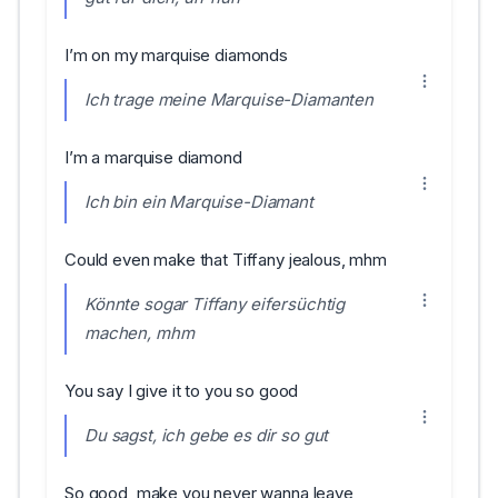
I’m on my marquise diamonds
Ich trage meine Marquise-Diamanten
I’m a marquise diamond
Ich bin ein Marquise-Diamant
Could even make that Tiffany jealous, mhm
Könnte sogar Tiffany eifersüchtig
machen, mhm
You say I give it to you so good
Du sagst, ich gebe es dir so gut
So good, make you never wanna leave