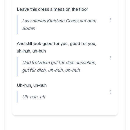
Leave this dress a mess on the floor
Lass dieses Kleid ein Chaos auf dem
Boden
And still look good for you, good for you,
uh-huh, uh-huh
Und trotzdem gut für dich aussehen,
gut für dich, uh-huh, uh-huh
Uh-huh, uh-huh
Uh-huh, uh