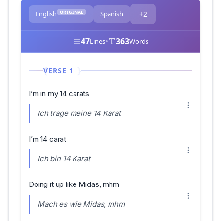
ORIGINAL
English
Spanish
+2
47
•
363
Lines
Words
VERSE 1
I’m in my 14 carats
Ich trage meine 14 Karat
I’m 14 carat
Ich bin 14 Karat
Doing it up like Midas, mhm
Mach es wie Midas, mhm