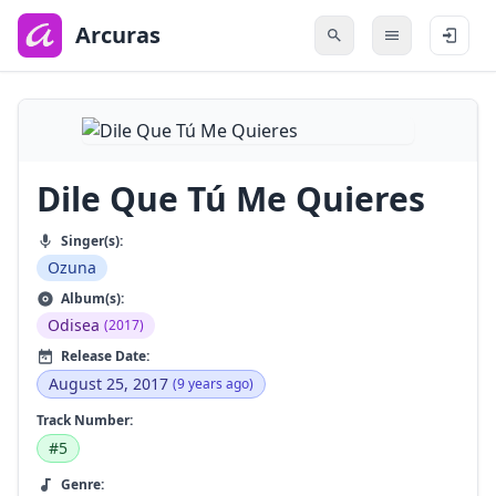
to
main
Arcuras
content
Dile Que Tú Me Quieres
Singer(s):
Ozuna
Album(s):
Odisea
(2017)
Release Date:
August 25, 2017
(9 years ago)
Track Number:
#5
Genre: