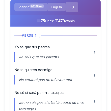
ORIGINAL
Spanish
English
+3
75
•
479
Lines
Words
VERSE 1
Yo sé que tus padres
Je sais que tes parents
No te quieren conmigo
Ne veulent pas de toi avec moi
No sé si será por mis tatuajes
Je ne sais pas si c’est à cause de mes
tatouages