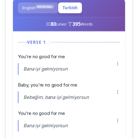
ORIGINAL
English
Turkish
80
•
395
Lines
Words
VERSE 1
You're no good for me
Bana iyi gelmiyorsun
Baby, you're no good for me
Bebeğim, bana iyi gelmiyorsun
You're no good for me
Bana iyi gelmiyorsun