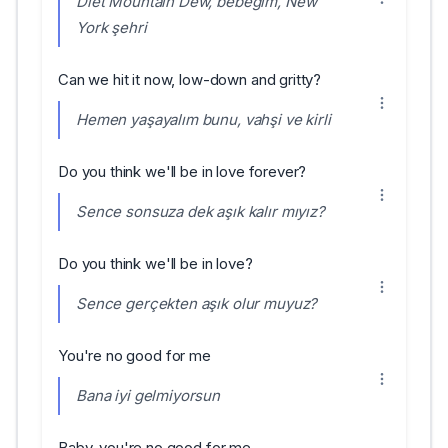
Diet Mountain Dew, bebeğim, New
York şehri
Can we hit it now, low-down and gritty?
Hemen yaşayalım bunu, vahşi ve kirli
Do you think we'll be in love forever?
Sence sonsuza dek aşık kalır mıyız?
Do you think we'll be in love?
Sence gerçekten aşık olur muyuz?
You're no good for me
Bana iyi gelmiyorsun
Baby, you're no good for me