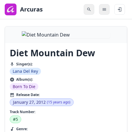
to
main
Arcuras
content
Diet Mountain Dew
Singer(s):
Lana Del Rey
Album(s):
Born To Die
Release Date:
January 27, 2012
(15 years ago)
Track Number:
#5
Genre: