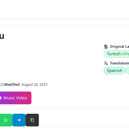
u
Original L
Turkish
(Ori
Translation
Spanish
025
Modified:
August 20, 2025
Music Video