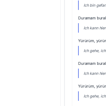
Ich bin gefa
Duramam burala
Ich kann hie
Yürürüm, yürü
Ich gehe, ic
Duramam burala
Ich kann hie
Yürürüm, yürü
Ich gehe, ic