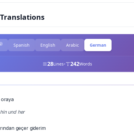
 Translations
L
Spanish
English
Arabic
German
28
242
•
Lines
Words
 oraya
hin und her
rından geçer giderim