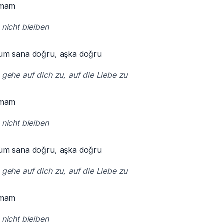
amam
 nicht bleiben
üm sana doğru, aşka doğru
 gehe auf dich zu, auf die Liebe zu
amam
 nicht bleiben
üm sana doğru, aşka doğru
 gehe auf dich zu, auf die Liebe zu
amam
 nicht bleiben