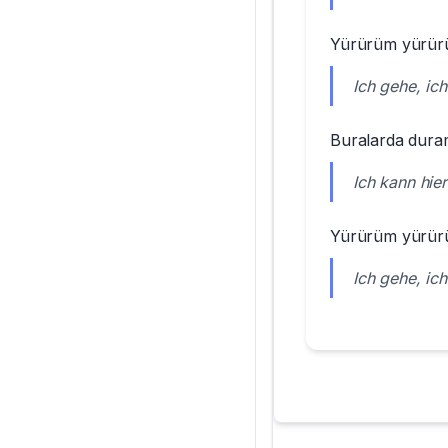
Yürürüm yürür
Ich gehe, ich
Buralarda dur
Ich kann hier
Yürürüm yürür
Ich gehe, ich