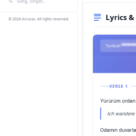
Search Songs
Search
Lyrics &
© 2026 Arcuras. All rights reserved.
ORIGINA
Turkish
VERSE 1
Yürürüm ordan
Ich wandere 
Odamın duvarla