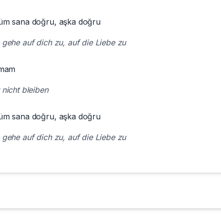
üm sana doğru, aşka doğru
 gehe auf dich zu, auf die Liebe zu
amam
 nicht bleiben
üm sana doğru, aşka doğru
 gehe auf dich zu, auf die Liebe zu