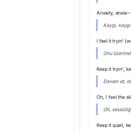
Anxiety, anxie—
Kaygı, kayg
I feel it tryin' (
Onu üzerimd
Keep it tryin', ke
Devam et, d
Oh, I feel the 
Oh, sessizli
Keep it quiet, ke