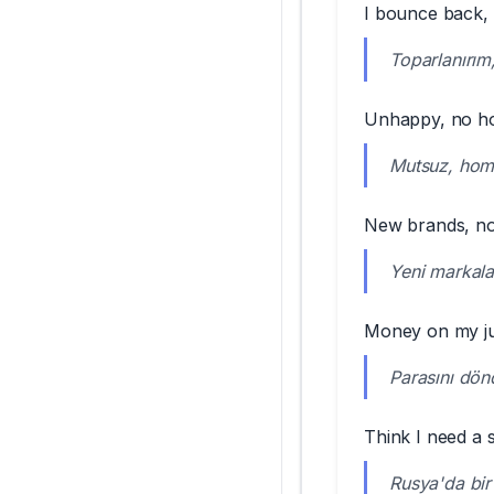
I bounce back,
Toparlanırım
Unhappy, no 
Mutsuz, hom
New brands, no
Yeni markala
Money on my jug
Parasını dön
Think I need a 
Rusya'da bir