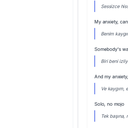
Sessizce his
My anxiety, can'
Benim kaygı
Somebody's wa
Biri beni izli
And my anxiety
Ve kaygım, e
Solo, no mojo
Tek başına,