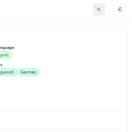
anguage:
ginal)
s:
Spanish
German