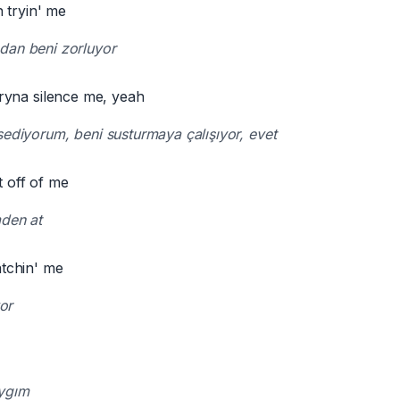
 tryin' me
dan beni zorluyor
, tryna silence me, yeah
sediyorum, beni susturmaya çalışıyor, evet
t off of me
den at
tchin' me
yor
ygım