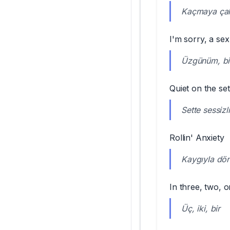
Kaçmaya çalı
I'm sorry, a se
Üzgünüm, bir
Quiet on the set
Sette sessizli
Rollin' Anxiety
Kaygıyla dö
In three, two, 
Üç, iki, bir