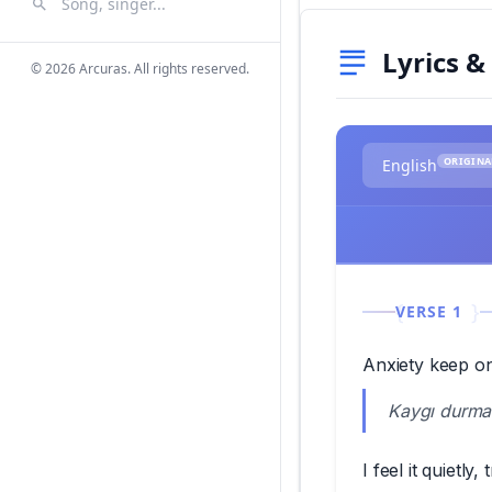
Search Songs
Search
Lyrics &
© 2026 Arcuras. All rights reserved.
ORIGINA
English
VERSE 1
Anxiety keep on
Kaygı durma
I feel it quietly