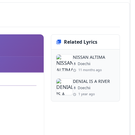
Related Lyrics
NISSAN ALTIMA
Doechii
11 months ago
DENIAL IS A RIVER
Doechii
1 year ago