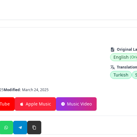
Original L
English
(Ori
Translation
Turkish
25
Modified:
March 24, 2025
Tube
Apple Music
Music Video