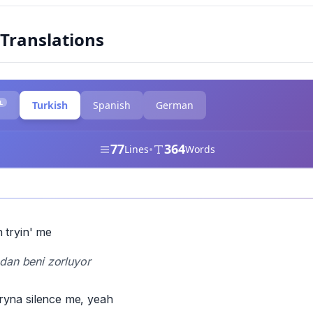
 Translations
L
Turkish
Spanish
German
77
364
•
Lines
Words
 tryin' me
dan beni zorluyor
, tryna silence me, yeah