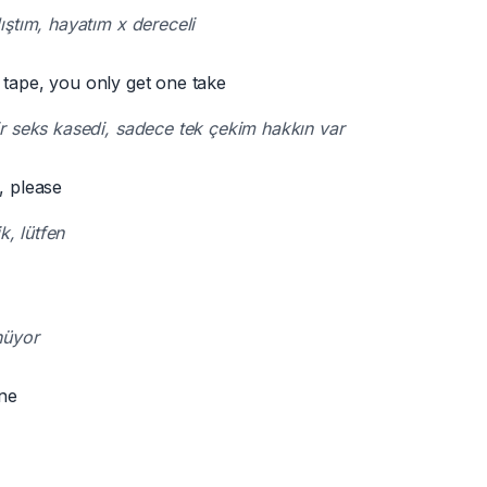
ştım, hayatım x dereceli
x tape, you only get one take
 seks kasedi, sadece tek çekim hakkın var
, please
k, lütfen
nüyor
one