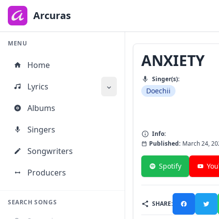
to
main
Arcuras
content
MENU
ANXIETY
Home
Singer(s):
Lyrics
Doechii
Albums
Singers
Info:
Published:
March 24, 20
Songwriters
Spotify
You
Producers
SEARCH SONGS
SHARE: