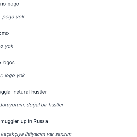
 no pogo
, pogo yok
homo
o yok
 logos
r, logo yok
gla, natural hustler
dürüyorum, doğal bir hustler
smuggler up in Russia
 kaçakçıya ihtiyacım var sanırım