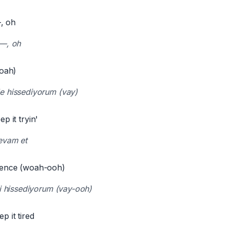
, oh
ı—, oh
woah)
e hissediyorum (vay)
ep it tryin'
evam et
silence (woah-ooh)
ği hissediyorum (vay-ooh)
ep it tired