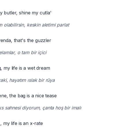
 butler, shine my cutla'
olabilirsin, keskin aletimi parlat
enda, that's the guzzler
amlar, o tam bir içici
, my life is a wet dream
ki, hayatım ıslak bir rüya
cene, the bag is a nice tease
s sahnesi diyorum, çanta hoş bir imalı
, my life is an x-rate