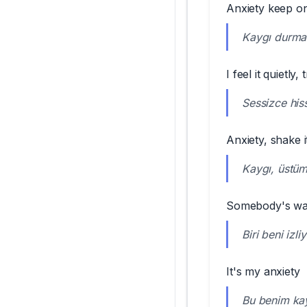
Anxiety keep on
Kaygı durma
I feel it quietly
Sessizce his
Anxiety, shake i
Kaygı, üstüm
Somebody's wa
Biri beni izli
It's my anxiety
Bu benim ka