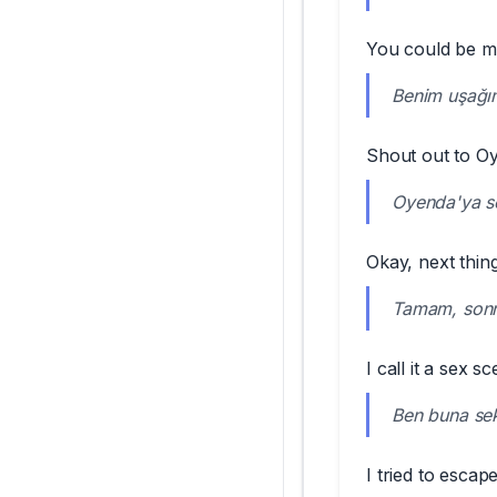
You could be my
Benim uşağım 
Shout out to Oy
Oyenda'ya sel
Okay, next thing
Tamam, sonra
I call it a sex s
Ben buna sek
I tried to escape