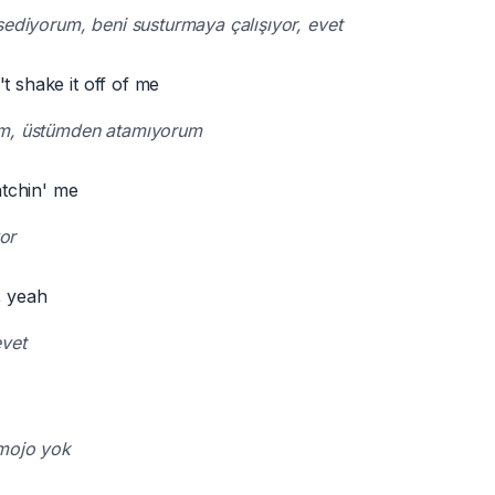
sediyorum, beni susturmaya çalışıyor, evet
t shake it off of me
m, üstümden atamıyorum
tchin' me
yor
, yeah
vet
 mojo yok