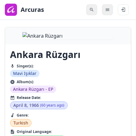
to
main
Arcuras
content
Ankara Rüzgarı
Singer(s):
Mavi Işıklar
Album(s):
Ankara Rüzgarı - EP
Release Date:
April 8, 1966
(60 years ago)
Genre:
Turkish
Original Language: