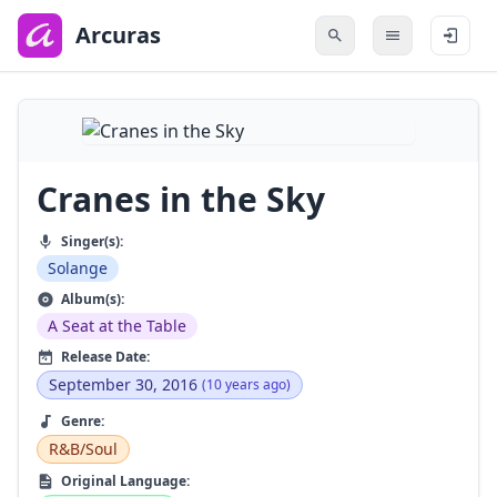
to
main
Arcuras
content
Cranes in the Sky
Singer(s):
Solange
Album(s):
A Seat at the Table
Release Date:
September 30, 2016
(10 years ago)
Genre:
R&B/Soul
Original Language: