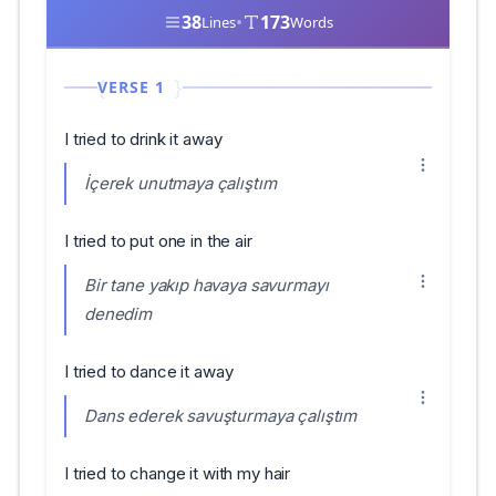
38
•
173
Lines
Words
VERSE 1
I tried to drink it away
İçerek unutmaya çalıştım
I tried to put one in the air
Bir tane yakıp havaya savurmayı
denedim
I tried to dance it away
Dans ederek savuşturmaya çalıştım
I tried to change it with my hair