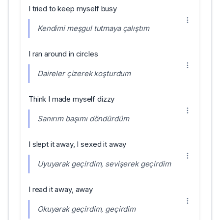
I tried to keep myself busy
Kendimi meşgul tutmaya çalıştım
I ran around in circles
Daireler çizerek koşturdum
Think I made myself dizzy
Sanırım başımı döndürdüm
I slept it away, I sexed it away
Uyuyarak geçirdim, sevişerek geçirdim
I read it away, away
Okuyarak geçirdim, geçirdim