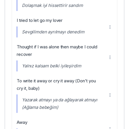
Dolaşmak iyi hissettirir sandım
I tried to let go my lover
Sevgilimden ayrılmayı denedim
Thought if I was alone then maybe I could
recover
Yalnız kalsam belki iyileşirdim
To write it away or cry it away (Don't you
cry it, baby)
Yazarak atmayı ya da ağlayarak atmayı
(Ağlama bebeğim)
Away