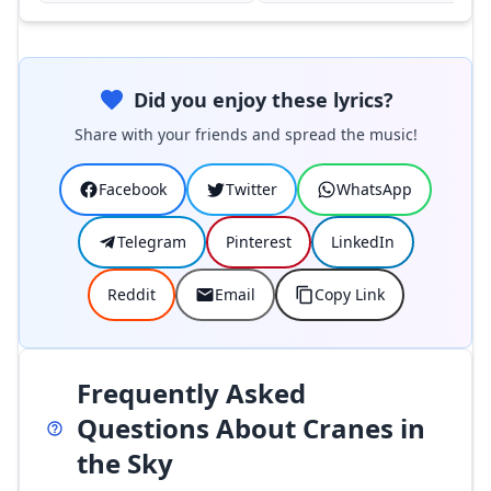
Did you enjoy these lyrics?
Share with your friends and spread the music!
Facebook
Twitter
WhatsApp
Telegram
Pinterest
LinkedIn
Reddit
Email
Copy Link
Frequently Asked
Questions About Cranes in
the Sky