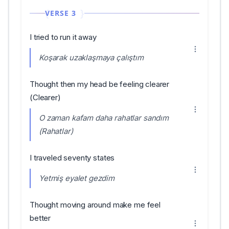
VERSE 3
I tried to run it away
Koşarak uzaklaşmaya çalıştım
Thought then my head be feeling clearer
(Clearer)
O zaman kafam daha rahatlar sandım
(Rahatlar)
I traveled seventy states
Yetmiş eyalet gezdim
Thought moving around make me feel
better